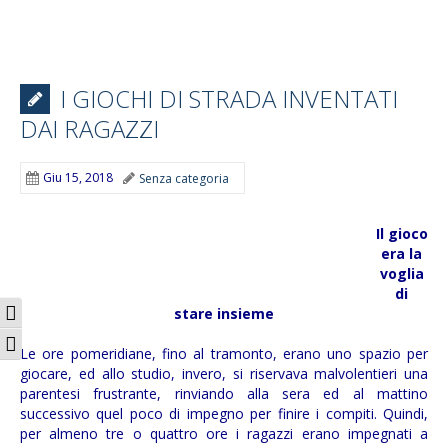
I GIOCHI DI STRADA INVENTATI
DAI RAGAZZI
Giu 15, 2018
Senza categoria
Il gioco
era la
voglia
di
Attiva/disattiva alto contrasto
stare insieme
Attiva/disattiva dimensione testo
Le ore pomeridiane, fino al tramonto, erano uno spazio per
giocare, ed allo studio, invero, si riservava malvolentieri una
parentesi frustrante, rinviando alla sera ed al mattino
successivo quel poco di impegno per finire i compiti. Quindi,
per almeno tre o quattro ore i ragazzi erano impegnati a