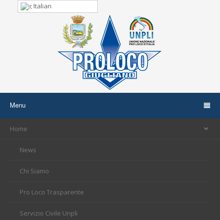
Italian
Menu
Home
News
Chi Siamo
Pro Loco Trasparente
Servizio Civile Unpli