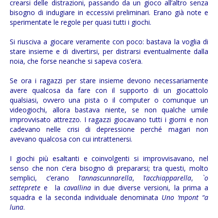
crearsi delle distrazioni, passando da un gioco all’altro senza
bisogno di indugiare in eccessivi preliminari. Erano già note e
sperimentate le regole per quasi tutti i giochi.
Si riusciva a giocare veramente con poco: bastava la voglia di
stare insieme e di divertirsi, per distrarsi eventualmente dalla
noia, che forse neanche si sapeva cos’era.
Se ora i ragazzi per stare insieme devono necessariamente
avere qualcosa da fare con il supporto di un giocattolo
qualsiasi, ovvero una pista o il computer o comunque un
videogiochi, allora bastava niente, se non qualche umile
improvvisato attrezzo. I ragazzi giocavano tutti i giorni e non
cadevano nelle crisi di depressione perché magari non
avevano qualcosa con cui intrattenersi.
I giochi più esaltanti e coinvolgenti si improvvisavano, nel
senso che non c’era bisogno di prepararsi; tra questi, molto
semplici, c’erano l’
annascunnarella
, l’
acchiapparella
,
`o
setteprete
e la
cavallina
in due diverse versioni, la prima a
squadra e la seconda individuale denominata
Uno ‘mpont “a
luna
.