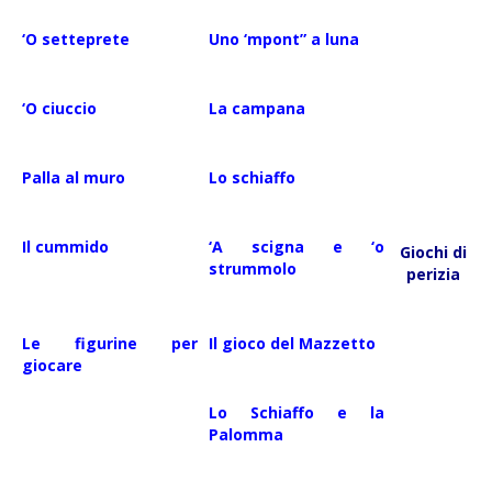
‘O setteprete
Uno ‘mpont” a luna
‘O ciuccio
La campana
Palla al muro
Lo schiaffo
Il cummido
‘A scigna e ‘o
Giochi di
strummolo
perizia
Le figurine per
Il gioco del Mazzetto
giocare
Lo Schiaffo e la
Palomma