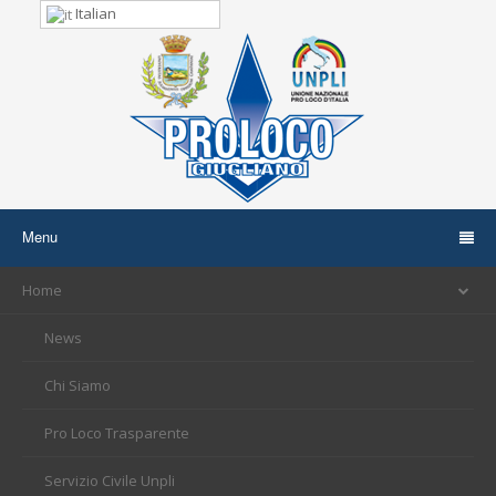
Italian
Menu
Home
News
Chi Siamo
Pro Loco Trasparente
Servizio Civile Unpli