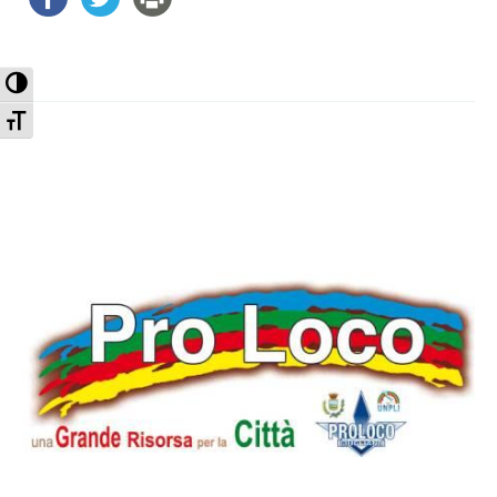
Attiva/disattiva alto contrasto
Attiva/disattiva dimensione testo