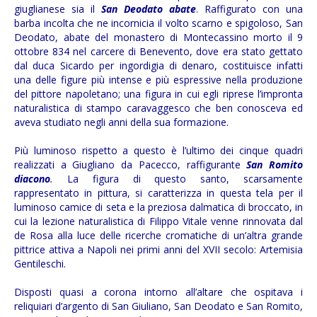
giuglianese sia il
San Deodato abate
. Raffigurato con una
barba incolta che ne incornicia il volto scarno e spigoloso, San
Deodato, abate del monastero di Montecassino morto il 9
ottobre 834 nel carcere di Benevento, dove era stato gettato
dal duca Sicardo per ingordigia di denaro, costituisce infatti
una delle figure più intense e più espressive nella produzione
del pittore napoletano; una figura in cui egli riprese l’impronta
naturalistica di stampo caravaggesco che ben conosceva ed
aveva studiato negli anni della sua formazione.
Più luminoso rispetto a questo è l’ultimo dei cinque quadri
realizzati a Giugliano da Pacecco, raffigurante
San Romito
diacono
.
La figura di questo santo, scarsamente
rappresentato in pittura, si caratterizza in questa tela per il
luminoso camice di seta e la preziosa dalmatica di broccato, in
cui la lezione naturalistica di Filippo Vitale venne rinnovata dal
de Rosa alla luce delle ricerche cromatiche di un’altra grande
pittrice attiva a Napoli nei primi anni del XVII secolo: Artemisia
Gentileschi.
Disposti quasi a corona intorno all’altare che ospitava i
reliquiari d’argento di San Giuliano, San Deodato e San Romito,