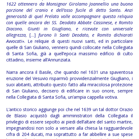
1622 ottennero da Monsignor Girolamo Joannellio una buona
porzione del cranio e dell’osso fucile di detto Santo. Anzi
generosità di quel Prelato volle accompagnare questa reliquia
con quelle ancora dei SS. Deodato Abbate Cassinese, e Romito
Diacono. Giunti in Giugliano, e ricevute con universale
allegrezza,
[…]
furono li Santi Deodato, e Romito dichiarati
Avvocati
». Le reliquie di questi nuovi santi, ed in particolare
quelle di San Giuliano, vennero quindi collocate nella Collegiata
di Santa Sofia, già a quell’epoca massimo edificio di culto
cittadino, insieme all’Annunziata.
Narra ancora il Basile, che quando nel 1631 una spaventosa
eruzione del Vesuvio risparmiò provvidenzialmente Giugliano, i
suoi abitanti, attribuito questo fatto alla miracolosa protezione
di San Giuliano, decisero di edificare in suo onore, sempre
nella Collegiata di Santa Sofia, un’ampia cappella votiva.
L’antico storico aggiunge poi che nel 1639 un tal dottor Orazio
de Blasio acquistò dagli amministratori della Collegiata il
privilegio di essere sepolto ai piedi dell’altare del santo martire,
impegnandosi non solo a versare alla chiesa la ragguardevole
cifra di 204 ducati, ma soprattutto a far abbellire a sue spese