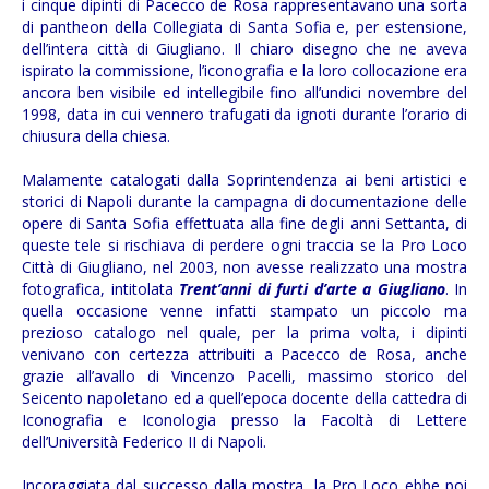
i cinque dipinti di Pacecco de Rosa rappresentavano una sorta
di pantheon della Collegiata di Santa Sofia e, per estensione,
dell’intera città di Giugliano. Il chiaro disegno che ne aveva
ispirato la commissione, l’iconografia e la loro collocazione era
ancora ben visibile ed intellegibile fino all’undici novembre del
1998, data in cui vennero trafugati da ignoti durante l’orario di
chiusura della chiesa.
Malamente catalogati dalla Soprintendenza ai beni artistici e
storici di Napoli durante la campagna di documentazione delle
opere di Santa Sofia effettuata alla fine degli anni Settanta, di
queste tele si rischiava di perdere ogni traccia se la Pro Loco
Città di Giugliano, nel 2003, non avesse realizzato una mostra
fotografica, intitolata
Trent’anni di furti d’arte a Giugliano
. In
quella occasione venne infatti stampato un piccolo ma
prezioso catalogo nel quale, per la prima volta, i dipinti
venivano con certezza attribuiti a Pacecco de Rosa, anche
grazie all’avallo di Vincenzo Pacelli, massimo storico del
Seicento napoletano ed a quell’epoca docente della cattedra di
Iconografia e Iconologia presso la Facoltà di Lettere
dell’Università Federico II di Napoli.
Incoraggiata dal successo dalla mostra, la Pro Loco ebbe poi