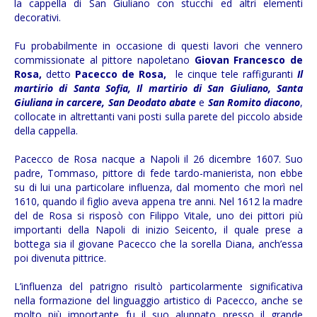
la cappella di San Giuliano con stucchi ed altri elementi
decorativi.
Fu probabilmente in occasione di questi lavori che vennero
commissionate al pittore napoletano
Giovan Francesco de
Rosa,
detto
Pacecco de Rosa,
le cinque tele raffiguranti
Il
martirio di Santa Sofia, Il martirio di San Giuliano, Santa
Giuliana in carcere, San Deodato abate
e
San Romito diacono
,
collocate in altrettanti vani posti sulla parete del piccolo abside
della cappella.
Pacecco de Rosa nacque a Napoli il 26 dicembre 1607. Suo
padre, Tommaso, pittore di fede tardo-manierista, non ebbe
su di lui una particolare influenza, dal momento che morì nel
1610, quando il figlio aveva appena tre anni. Nel 1612 la madre
del de Rosa si risposò con Filippo Vitale, uno dei pittori più
importanti della Napoli di inizio Seicento, il quale prese a
bottega sia il giovane Pacecco che la sorella Diana, anch’essa
poi divenuta pittrice.
L’influenza del patrigno risultò particolarmente significativa
nella formazione del linguaggio artistico di Pacecco, anche se
molto più importante fu il suo alunnato presso il grande