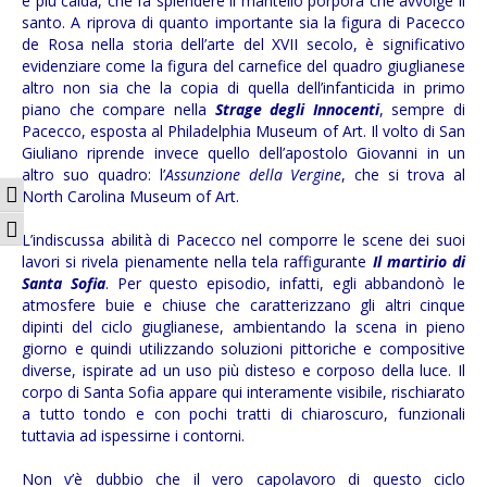
e più calda, che fa splendere il mantello porpora che avvolge il
santo. A riprova di quanto importante sia la figura di Pacecco
de Rosa nella storia dell’arte del XVII secolo, è significativo
evidenziare come la figura del carnefice del quadro giuglianese
altro non sia che la copia di quella dell’infanticida in primo
piano che compare nella
Strage degli Innocenti
, sempre di
Pacecco, esposta al Philadelphia Museum of Art. Il volto di San
Giuliano riprende invece quello dell’apostolo Giovanni in un
altro suo quadro: l’
Assunzione della Vergine
, che si trova al
Attiva/disattiva alto contrasto
North Carolina Museum of Art.
Attiva/disattiva dimensione testo
L’indiscussa abilità di Pacecco nel comporre le scene dei suoi
lavori si rivela pienamente nella tela raffigurante
Il martirio di
Santa Sofia
. Per questo episodio, infatti, egli abbandonò le
atmosfere buie e chiuse che caratterizzano gli altri cinque
dipinti del ciclo giuglianese, ambientando la scena in pieno
giorno e quindi utilizzando soluzioni pittoriche e compositive
diverse, ispirate ad un uso più disteso e corposo della luce. Il
corpo di Santa Sofia appare qui interamente visibile, rischiarato
a tutto tondo e con pochi tratti di chiaroscuro, funzionali
tuttavia ad ispessirne i contorni.
Non v’è dubbio che il vero capolavoro di questo ciclo