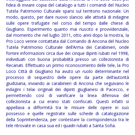
l’idea di inviare copia del catalogo a tutti i comandi del Nucleo
Tutela Patrimonio Culturale sparsi sul territorio nazionale. Un
modo, questo, per dare nuovo slancio alle attività di indagine
sulle opere trafugate nel corso del tempo dalle chiese di
Giugliano. Esperimento quanto mai riuscito e provvidenziale,
dal momento che nel luglio 2011, otto anni dopo la mostra, la
Pro Loco venne contattata dal Comando di Ancona del Nucleo
Tutela Patrimonio Culturale dell’Arma dei Carabinieri, onde
fornire informazioni circa due dei cinque dipinti rubati nel 1998,
individuati con buona probabilità presso un collezionista di
Recanati. Effettuato un primo riconoscimento delle tele, la Pro
Loco Città di Giugliano ha avuto un ruolo determinante nel
processo di sequestro delle opere da parte dell’autorità
giudiziaria, inviando ai carabinieri di Ancona che seguivano le
indagini i telai originali dei dipinti giuglianesi di Pacecco, e
permettendo così di vanificare la linea difensiva del
collezionista a cui erano stati confiscati. Questi infatti si
appellava a difformità tra le misure delle opere in suo
possesso e quelle registrate sulle schede di catalogazione
della Soprintendenza, per contestare la corrispondenza tra le
tele ritrovate in casa sua ed i quadri rubati a Santa Sofia.