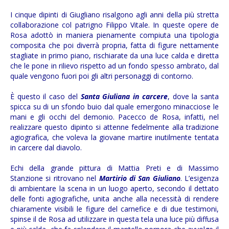
I cinque dipinti di Giugliano risalgono agli anni della più stretta
collaborazione col patrigno Filippo Vitale. In queste opere de
Rosa adottò in maniera pienamente compiuta una tipologia
composita che poi diverrà propria, fatta di figure nettamente
stagliate in primo piano, rischiarate da una luce calda e diretta
che le pone in rilievo rispetto ad un fondo spesso ambrato, dal
quale vengono fuori poi gli altri personaggi di contorno.
È questo il caso del
Santa Giuliana in carcere
, dove la santa
spicca su di un sfondo buio dal quale emergono minacciose le
mani e gli occhi del demonio. Pacecco de Rosa, infatti, nel
realizzare questo dipinto si attenne fedelmente alla tradizione
agiografica, che voleva la giovane martire inutilmente tentata
in carcere dal diavolo.
Echi della grande pittura di Mattia Preti e di Massimo
Stanzione si ritrovano nel
Martirio di San Giuliano
. L’esigenza
di ambientare la scena in un luogo aperto, secondo il dettato
delle fonti agiografiche, unita anche alla necessità di rendere
chiaramente visibili le figure del carnefice e di due testimoni,
spinse il de Rosa ad utilizzare in questa tela una luce più diffusa