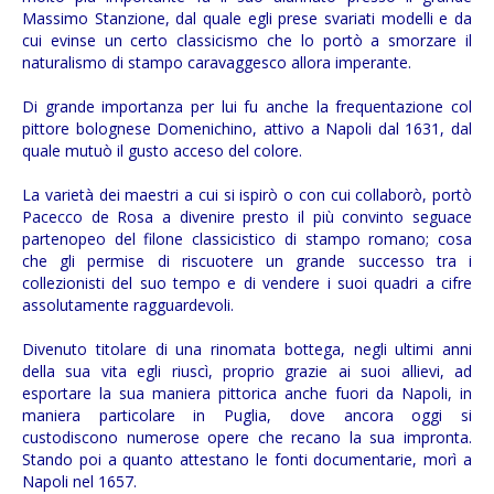
Massimo Stanzione, dal quale egli prese svariati modelli e da
cui evinse un certo classicismo che lo portò a smorzare il
naturalismo di stampo caravaggesco allora imperante.
Di grande importanza per lui fu anche la frequentazione col
pittore bolognese Domenichino, attivo a Napoli dal 1631, dal
quale mutuò il gusto acceso del colore.
La varietà dei maestri a cui si ispirò o con cui collaborò, portò
Pacecco de Rosa a divenire presto il più convinto seguace
partenopeo del filone classicistico di stampo romano; cosa
che gli permise di riscuotere un grande successo tra i
collezionisti del suo tempo e di vendere i suoi quadri a cifre
assolutamente ragguardevoli.
Divenuto titolare di una rinomata bottega, negli ultimi anni
della sua vita egli riuscì, proprio grazie ai suoi allievi, ad
esportare la sua maniera pittorica anche fuori da Napoli, in
maniera particolare in Puglia, dove ancora oggi si
custodiscono numerose opere che recano la sua impronta.
Stando poi a quanto attestano le fonti documentarie, morì a
Napoli nel 1657.