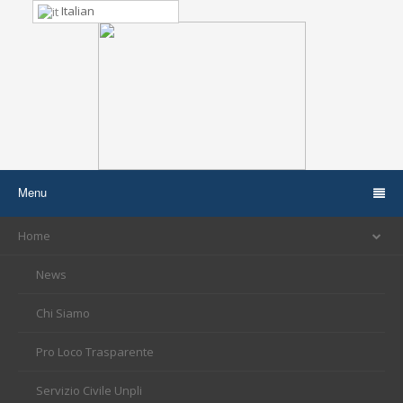
Italian
Menu
Home
News
Chi Siamo
Pro Loco Trasparente
Servizio Civile Unpli