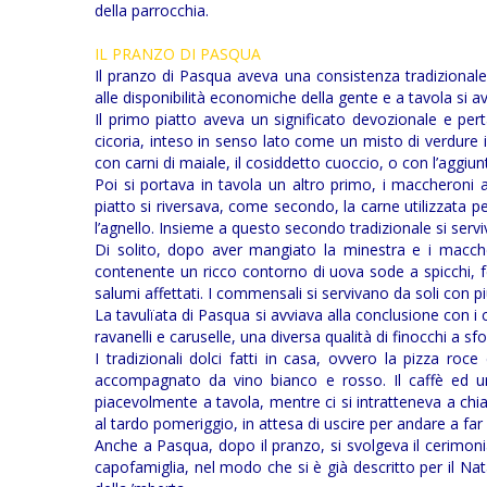
della parrocchia.
IL PRANZO DI PASQUA
Il pranzo di Pasqua aveva una consistenza tradizionale 
alle disponibilità economiche della gente e a tavola si 
Il primo piatto aveva un significato devozionale e pe
cicoria, inteso in senso lato come un misto di verdure i
con carni di maiale, il cosiddetto cuoccio, o con l’aggiunt
Poi si portava in tavola un altro primo, i maccheroni a
piatto si riversava, come secondo, la carne utilizzata per
l’agnello. Insieme a questo secondo tradizionale si servi
Di solito, dopo aver mangiato la minestra e i macche
contenente un ricco contorno di uova sode a spicchi, fet
salumi affettati. I commensali si servivano da soli con
La tavulïata di Pasqua si avviava alla conclusione con i c
ravanelli e caruselle, una diversa qualità di finocchi a sfo
I tradizionali dolci fatti in casa, ovvero la pizza r
accompagnato da vino bianco e rosso. Il caffè ed un 
piacevolmente a tavola, mentre ci si intratteneva a chi
al tardo pomeriggio, in attesa di uscire per andare a far
Anche a Pasqua, dopo il pranzo, si svolgeva il cerimonial
capofamiglia, nel modo che si è già descritto per il Nata