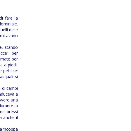
di fare la
dominiale.
elli delle
limitavano
e, stando
icce”, per
ammate per
a a piedi,
 pellicce:
pasquali si
e di campi
onduceva a
ovvero una
durante la
nei pressi
a anche il
ra ‘ncoppa