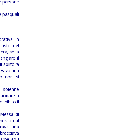
re persone
e pasquali
rativa; in
 pasto del
era, se la
angiare il
 solito ‘a
ervava una
to non si
a solenne
 suonare a
 inibito il
 Messa di
erati dal
trava una
sbracciava
carpe ed i