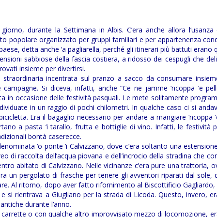
 giorno, durante la Settimana in Albis. C’era anche allora l’usanza 
to popolare organizzato per gruppi familiari e per appartenenza con
, detta anche ‘a pagliarella, perché gli itinerari più battuti erano qu
ensioni sabbiose della fascia costiera, a ridosso dei cespugli che de
rovati insieme per divertirsi.
straordinaria incentrata sul pranzo a sacco da consumare insiem
le campagne. Si diceva, infatti, anche “Ce ne jamme ‘ncoppa ‘e pell
ata in occasione delle festività pasquali. Le mete solitamente progr
viduate in un raggio di pochi chilometri. In qualche caso ci si andav
icletta. Era il bagaglio necessario per andare a mangiare ‘ncoppa ‘e
ano a pasta ‘i tarallo, frutta e bottiglie di vino. Infatti, le festività 
dizionali bontà caserecce.
tà denominata ‘o ponte ‘i Calvizzano, dove c’era soltanto una estension
o di raccolta dell’acqua piovana e dell’incrocio della stradina che c
tro abitato di Calvizzano. Nelle vicinanze c’era pure una trattoria, 
era un pergolato di frasche per tenere gli avventori riparati dal sole, 
. Al ritorno, dopo aver fatto rifornimento al Biscottificio Gagliardo, 
e si rientrava a Giugliano per la strada di Licoda. Questo, invero, er
mantiche durante l’anno.
e carrette o con qualche altro improvvisato mezzo di locomozione, e