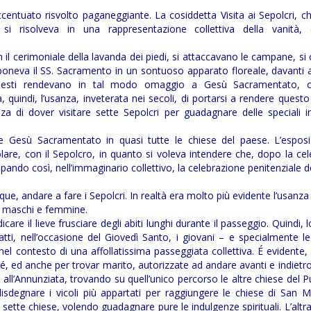
centuato risvolto paganeggiante. La cosiddetta Visita ai Sepolcri, 
si risolveva in una rappresentazione collettiva della vanità, 
l cerimoniale della lavanda dei piedi, si attaccavano le campane, si
esponeva il SS. Sacramento in un sontuoso apparato floreale, davanti a
Questi rendevano in tal modo omaggio a Gesù Sacramentato, c
 quindi, l’usanza, inveterata nei secoli, di portarsi a rendere ques
a di dover visitare sette Sepolcri per guadagnare delle speciali i
are Gesù Sacramentato in quasi tutte le chiese del paese. L’esposi
are, con il Sepolcro, in quanto si voleva intendere che, dopo la ce
ipando così, nell’immaginario collettivo, la celebrazione penitenziale d
que, andare a fare i Sepolcri. In realtà era molto più evidente l’usanza
i, maschi e femmine.
care il lieve frusciare degli abiti lunghi durante il passeggio. Quindi, l
atti, nell’occasione del Giovedì Santo, i giovani – e specialmente 
nel contesto di una affollatissima passeggiata collettiva. É evidente,
é, ed anche per trovar marito, autorizzate ad andare avanti e indietro
ll’Annunziata, trovando su quell’unico percorso le altre chiese del P
isdegnare i vicoli più appartati per raggiungere le chiese di San 
e sette chiese, volendo guadagnare pure le indulgenze spirituali. L’altra