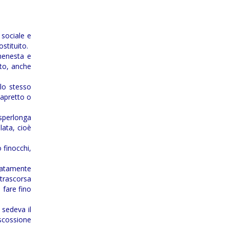
 sociale e
stituito.
menesta e
ito, anche
llo stesso
capretto o
sperlonga
lata, cioè
 finocchi,
eratamente
trascorsa
 fare fino
 sedeva il
iscossione