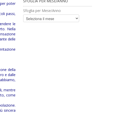
SFOGLIA PER MESE/ANNO
per poter
Sfoglia per Mese/Anno
oli passi,
tendere le
rto. Nella
sensazione
ante delle
sentazione
ione della
ro e dalle
 abbiamo,
li, mentre
ento, come
polazione.
iù sincera