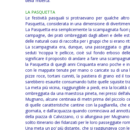
della ’mberta.
LA PASQUETTA
Le festività pasquali si protraevano per qualche altro
Pasquetta, considerata in una dimensione di divertimen
La Pasquetta era semplicemente la scampagnata fuori paese
campagne, dei prati ombreggiati dagli alberi e delle est
delle naturali oasi di raccolta per i gruppi che si erano rit
La scampagnata era, dunque, una passeggiata o gita 
seduti ‘ncoppa ‘e pellicce, cioè sul fondo erboso del
significare il proposito di andare a fare una scampagn
la Pasquetta di quegli anni Cinquanta erano poche e indi
con le mappate tenute per mano o caricate su di una bic
pizze roce, tortani cunniti, la pastiera di grano ed il tort
sarebbero esaurite consumando tutte quelle squisite tra
La meta più vicina, raggiungibile a piedi, era la locali
ombreggiata da una maestosa pineta, nei pressi dell’alve
Mugnano, alcune centinaia di metri prima del piccolo cen
di quelle caratteristiche cantine con la pagliarella, che 
giornata, e dall’acquazza quando cominciava ad annottare
della piazza di Calvizzano, ci si allungava per Mugnano 
solito itinerario dei fidanzati per le loro passeggiate ro
Una meta un po’ più distante, che si raggiungeva con l