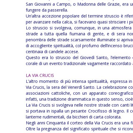
San Giovanni a Campo, o Madonna delle Grazie, era un
fungere da passerella.
Un’altra accezione popolare del termine struscio è riferit
per avanzare nella calca, si facevano quasi strisciare i pi
Lo struscio si svolgeva, comunque, in una atmosfera t
strade a tutta quella fiumana di gente, e di sera non
penombra delle strade scarsamente illuminate si aprivano
di accogliente spiritualità, col profumo dell’incenso bruc
centinaia di candele accese.
Questo era lo struscio del Giovedì Santo, l’elemento c
corale di un evento tradizionale vagamente raccordato all
LA VIA CRUCIS
L’altro momento di più intensa spiritualità, espressa i
Via Crucis, la sera del Venerdì Santo. La celebrazione 
associazioni cattoliche, con un apparato coreografic
infatti, una tradizione drammatica in questo senso, cioè
La Via Crucis si svolgeva nelle nostre strade con canti li
si portava in ispalla un pesante Crocifisso di legno. Il
lanterne rudimentali, da bicchieri di carta colorata.
Negli anni Cinquanta il corteo della Via Crucis era una
Oltre la pregnanza del significato spirituale che si ric