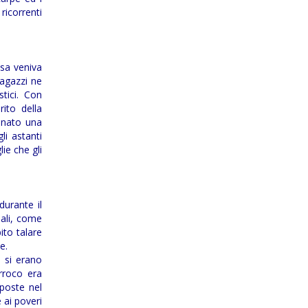
icorrenti
esa veniva
ragazzi ne
stici. Con
rito della
tonato una
li astanti
ie che gli
durante il
uali, come
ito talare
e.
e si erano
rroco era
poste nel
 ai poveri