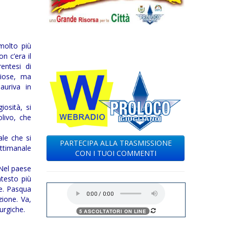
molto più
n c’era il
entesi di
giose, ma
auriva in
osità, si
livo, che
ale che si
PARTECIPA ALLA TRASMISSIONE
ttimanale
CON I TUOI COMMENTI
 Nel paese
ntesto più
ie. Pasqua
zione. Va,
urgiche.