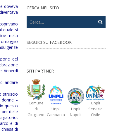
che doveva
CERCA NEL SITO
diventava
 coprivano
l quale si
ioè nella
to omaggio
SEGUICI SU FACEBOOK
ndulgenze
zione del
lebrazione
el Venerdì
SITI PARTNER
 di andare
o struscio
le donne –
Comune
Unpli
 in questo
di
Unpli
Unpli
Servizio
 per delle
Giugliano
Campania
Napoli
Civile
urgatorio,
Marco e di
 chiesa di