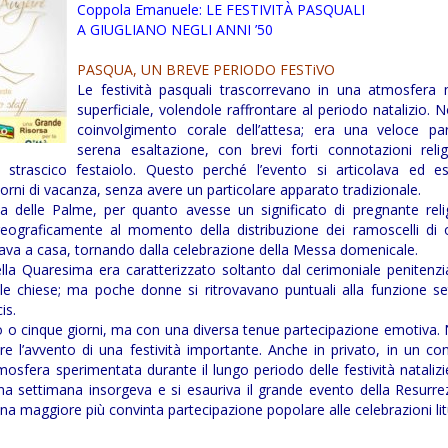
Coppola Emanuele: LE FESTIVITÀ PASQUALI
A GIUGLIANO NEGLI ANNI ’50
PASQUA, UN BREVE PERIODO FESTiVO
Le festività pasquali trascorrevano in una atmosfera 
superficiale, volendole raffrontare al periodo natalizio. No
coinvolgimento corale dell’attesa; era una veloce par
serena esaltazione, con brevi forti connotazioni reli
 strascico festaiolo. Questo perché l’evento si articolava ed es
iorni di vacanza, senza avere un particolare apparato tradizionale.
delle Palme, per quanto avesse un significato di pregnante religi
eograficamente al momento della distribuzione dei ramoscelli di o
va a casa, tornando dalla celebrazione della Messa domenicale.
ella Quaresima era caratterizzato soltanto dal cerimoniale penitenzi
le chiese; ma poche donne si ritrovavano puntuali alla funzione se
is.
ro o cinque giorni, ma con una diversa tenue partecipazione emotiva.
e l’avvento di una festività importante. Anche in privato, in un co
mosfera sperimentata durante il lungo periodo delle festività nataliz
una settimana insorgeva e si esauriva il grande evento della Resurre
una maggiore più convinta partecipazione popolare alle celebrazioni lit