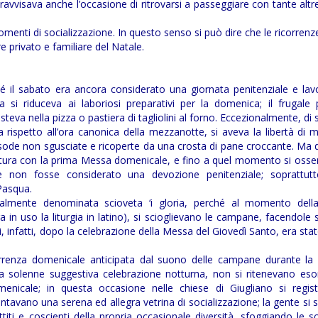
i ravvisava anche l’occasione di ritrovarsi a passeggiare con tante alt
momenti di socializzazione. In questo senso si può dire che le ricorrenz
e privato e familiare del Natale.
é il sabato era ancora considerato una giornata penitenziale e lavo
a si riduceva ai laboriosi preparativi per la domenica; il frugale
va nella pizza o pastiera di tagliolini al forno. Eccezionalmente, di s
rispetto all’ora canonica della mezzanotte, si aveva la libertà di m
sode non sgusciate e ricoperte da una crosta di pane croccante. Ma di
rittura con la prima Messa domenicale, e fino a quel momento si oss
he non fosse considerato una devozione penitenziale; soprattut
Pasqua.
nalmente denominata scioveta ‘i gloria, perché al momento dell
a in uso la liturgia in latino), si scioglievano le campane, facendole
i, infatti, dopo la celebrazione della Messa del Giovedì Santo, era stato
icorrenza domenicale anticipata dal suono delle campane durante la
 solenne suggestiva celebrazione notturna, non si ritenevano eson
omenicale; in questa occasione nelle chiese di Giugliano si regis
ventavano una serena ed allegra vetrina di socializzazione; la gente si 
iti e coscienti della propria occasionale diversità, sfoggiando le s