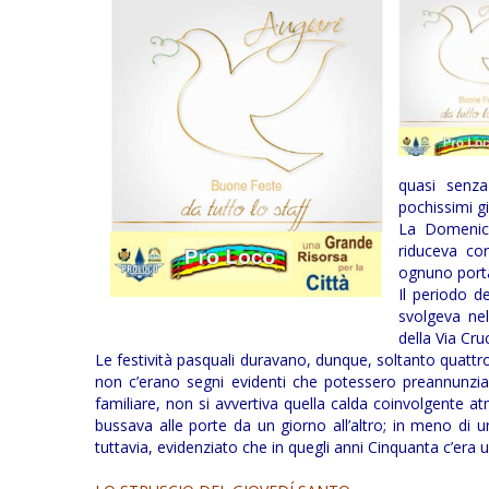
quasi senza
pochissimi g
La Domenica 
riduceva cor
ognuno porta
Il periodo d
svolgeva nel
della Via Cruc
Le festività pasquali duravano, dunque, soltanto quatt
non c’erano segni evidenti che potessero preannunziar
familiare, non si avvertiva quella calda coinvolgente at
bussava alle porte da un giorno all’altro; in meno di 
tuttavia, evidenziato che in quegli anni Cinquanta c’era 