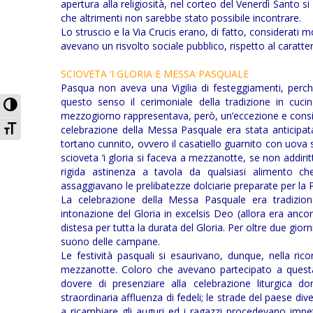
apertura alla religiosità, nel corteo del Venerdì Santo s
che altrimenti non sarebbe stato possibile incontrare.
Lo struscio e la Via Crucis erano, di fatto, considerati 
avevano un risvolto sociale pubblico, rispetto al caratter
SCIOVETA ‘I GLORIA E MESSA PASQUALE
Pasqua non aveva una Vigilia di festeggiamenti, perch
questo senso il cerimoniale della tradizione in cucin
Attiva/disattiva alto contrasto
mezzogiorno rappresentava, però, un’eccezione e consiste
Attiva/disattiva dimensione testo
celebrazione della Messa Pasquale era stata anticipata 
tortano cunnito, ovvero il casatiello guarnito con uova 
scioveta ‘i gloria si faceva a mezzanotte, se non addi
rigida astinenza a tavola da qualsiasi alimento c
assaggiavano le prelibatezze dolciarie preparate per la 
La celebrazione della Messa Pasquale era tradizio
intonazione del Gloria in excelsis Deo (allora era ancor
distesa per tutta la durata del Gloria. Per oltre due giorn
suono delle campane.
Le festività pasquali si esaurivano, dunque, nella r
mezzanotte. Coloro che avevano partecipato a questa
dovere di presenziare alla celebrazione liturgica d
straordinaria affluenza di fedeli; le strade del paese di
a ricambiare gli auguri ed i ragazzi procedevano impett