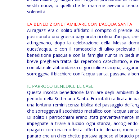
vestiti nuovi, o quelli che le mamme avevano tenuto a
solennità.
LA BENEDIZIONE FAMILIARE CON L’ACQUA SANTA
Ai ragazzi era di solito affidato il compito di prende l
posizionata una grossa bagnarola ricolma d’acqua, che i
attingevano, dopo la celebrazione della Messa domenic
quest’acqua, e con il ramoscello di ulivo prelevato i
benedizione pasquale con la famiglia riunita in piedi
breve preghiera tratta dal repertorio catechistico, e re
con plateale abbondanza di goccioline d’acqua, augurand
sorreggeva il bicchiere con l’acqua santa, passava a bene
IL PARROCO BENEDICE LE CASE
Questa insolita benedizione familiare degli ambienti d
periodo della Settimana Santa. Era infatti radicata in pa
una lontana reminiscenza biblica del passaggio dell’an
che sorreggeva il secchietto metallico con l’acqua santa e l
Di solito i parrocchiani erano stati preventivamente i
impegnate a tirare a lucido ogni stanza, accogliendo
ripagato con una modesta offerta in denaro, monete 
panaro che un chierichetto portava appeso al braccio pe