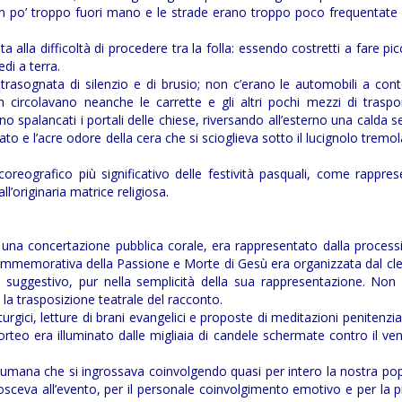
 po’ troppo fuori mano e le strade erano troppo poco frequentate 
a alla difficoltà di procedere tra la folla: essendo costretti a fare picc
edi a terra.
rasognata di silenzio e di brusio; non c’erano le automobili a con
 circolavano neanche le carrette e gli altri pochi mezzi di traspo
 spalancati i portali delle chiese, riversando all’esterno una calda 
iato e l’acre odore della cera che si scioglieva sotto il lucignolo tremol
oreografico più significativo delle festività pasquali, come rappre
’originaria matrice religiosa.
n una concertazione pubblica corale, era rappresentato dalla process
commemorativa della Passione e Morte di Gesù era organizzata dal cle
o suggestivo, pur nella semplicità della sua rappresentazione. Non
 la trasposizione teatrale del racconto.
turgici, letture di brani evangelici e proposte di meditazioni penitenzia
 corteo era illuminato dalle migliaia di candele schermate contro il v
 fiumana che si ingrossava coinvolgendo quasi per intero la nostra po
onosceva all’evento, per il personale coinvolgimento emotivo e per la p