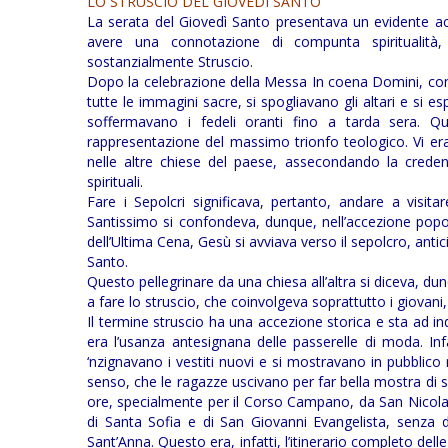
LO STRUSCIO DEL GIOVEDÍ SANTO
La serata del Giovedì Santo presentava un evidente ac
avere una connotazione di compunta spiritualità, 
sostanzialmente Struscio.
Dopo la celebrazione della Messa In coena Domini, con i
tutte le immagini sacre, si spogliavano gli altari e si 
soffermavano i fedeli oranti fino a tarda sera. 
rappresentazione del massimo trionfo teologico. Vi era,
nelle altre chiese del paese, assecondando la credenz
spirituali.
Fare i Sepolcri significava, pertanto, andare a visit
Santissimo si confondeva, dunque, nell’accezione popol
dell’Ultima Cena, Gesù si avviava verso il sepolcro, antic
Santo.
Questo pellegrinare da una chiesa all’altra si diceva, dun
a fare lo struscio, che coinvolgeva soprattutto i giovan
Il termine struscio ha una accezione storica e sta ad indi
era l’usanza antesignana delle passerelle di moda. Inf
‘nzignavano i vestiti nuovi e si mostravano in pubblico 
senso, che le ragazze uscivano per far bella mostra di s
ore, specialmente per il Corso Campano, da San Nicola a
di Santa Sofia e di San Giovanni Evangelista, senza d
Sant’Anna. Questo era, infatti, l’itinerario completo dell