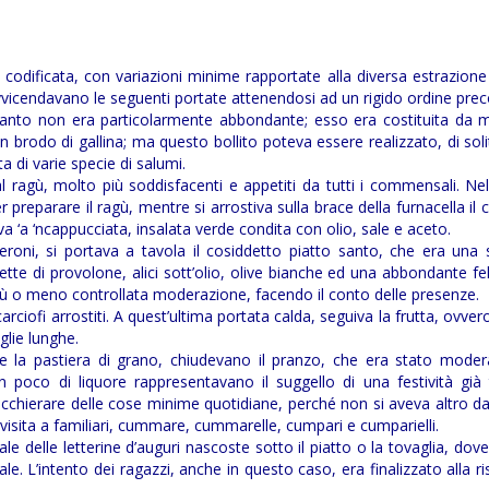
codificata, con variazioni minime rapportate alla diversa estrazione
avvicendavano le seguenti portate attenendosi ad un rigido ordine preco
rtanto non era particolarmente abbondante; esso era costituita da 
n brodo di gallina; ma questo bollito poteva essere realizzato, di sol
a di varie specie di salumi.
l ragù, molto più soddisfacenti e appetiti da tutti i commensali. Ne
 preparare il ragù, mentre si arrostiva sulla brace della furnacella il 
va ‘a ‘ncappucciata, insalata verde condita con olio, sale e aceto.
roni, si portava a tavola il cosiddetto piatto santo, che era una 
te di provolone, alici sott’olio, olive bianche ed una abbondante fel
 più o meno controllata moderazione, facendo il conto delle presenze.
arciofi arrostiti. A quest’ultima portata calda, seguiva la frutta, ovvero
glie lunghe.
oce e la pastiera di grano, chiudevano il pranzo, che era stato mod
poco di liquore rappresentavano il suggello di una festività già 
acchierare delle cose minime quotidiane, perché non si aveva altro da
 visita a familiari, cummare, cummarelle, cumpari e cumparielli.
e delle letterine d’auguri nascoste sotto il piatto o la tovaglia, dove
le. L’intento dei ragazzi, anche in questo caso, era finalizzato alla r