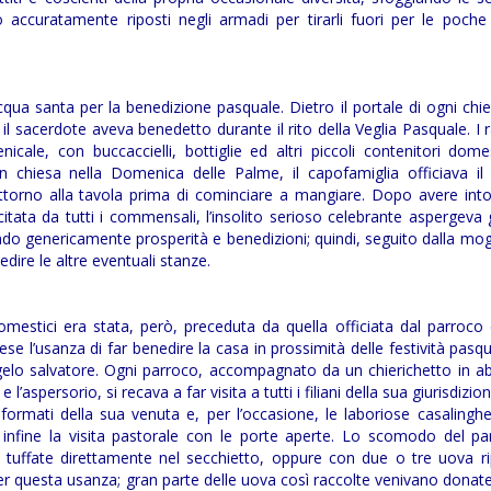
ccuratamente riposti negli armadi per tirarli fuori per le poche r
’acqua santa per la benedizione pasquale. Dietro il portale di ogni chi
l sacerdote aveva benedetto durante il rito della Veglia Pasquale. I 
ale, con buccaccielli, bottiglie ed altri piccoli contenitori dome
n chiesa nella Domenica delle Palme, il capofamiglia officiava il 
 attorno alla tavola prima di cominciare a mangiare. Dopo avere in
citata da tutti i commensali, l’insolito serioso celebrante aspergeva g
o genericamente prosperità e benedizioni; quindi, seguito dalla mogl
dire le altre eventuali stanze.
omestici era stata, però, preceduta da quella officiata dal parroco 
ese l’usanza di far benedire la casa in prossimità delle festività pasq
gelo salvatore. Ogni parroco, accompagnato da un chierichetto in ab
’aspersorio, si recava a far visita a tutti i filiani della sua giurisdizion
nformati della sua venuta e, per l’occasione, le laboriose casalingh
 infine la visita pastorale con le porte aperte. Lo scomodo del pa
tuffate direttamente nel secchietto, oppure con due o tre uova ri
r questa usanza; gran parte delle uova così raccolte venivano donate