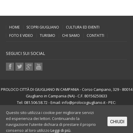
HOME
SCOPRI GIUGLIANO
CULTURA ED EVENTI
FOTO E VIDEO
TURISMO
CHI SIAMO
CONTATTI
SEGUICI SUI SOCIAL
PROLOCO CITTÀ DI GIUGLIANO IN CAMPANIA - Corso Campano, 329 - 80014
Giugliano in Campania (NA) - C.F. 80156250633
Tel: 081.506.58.72 - Email: info@prolocogiugliano.it - PEC:
info@pec.prolocogiugliano.it
Questo sito utilizza i cookie per migliorare servizi
ed esperienza dei lettori. Continuando la
CHIUDI
PRIVACY & COOKIE POLICY
navigazione l'utente dichiara di prestare il proprio
consenso al loro utilizzo
Leggi di più.