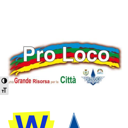
Attiva/disattiva alto contrasto
Attiva/disattiva dimensione testo