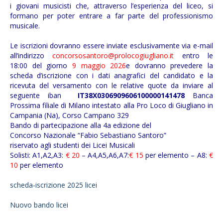
i giovani musicisti che, attraverso l’esperienza del liceo, si
formano per poter entrare a far parte del professionismo
musicale.
Le iscrizioni dovranno essere inviate esclusivamente via e-mail
all’indirizzo
concorsosantoro@prolocogiugliano.it
entro le
18:00 del giorno
9 maggio 2026
e dovranno prevedere la
scheda d’iscrizione con i dati anagrafici del candidato e la
ricevuta del versamento con le relative quote da inviare al
seguente iban
IT38X0306909606100000141478
Banca
Prossima filiale di Milano intestato alla Pro Loco di Giugliano in
Campania (Na), Corso Campano 329
Bando di partecipazione alla 4a edizione del
Concorso Nazionale “Fabio Sebastiano Santoro”
riservato agli studenti dei Licei Musicali
Solisti: A1,A2,A3:
€ 20
– A4,A5,A6,A7:
€ 15
per elemento – A8:
€
10
per elemento
scheda-iscrizione 2025 licei
Nuovo bando licei