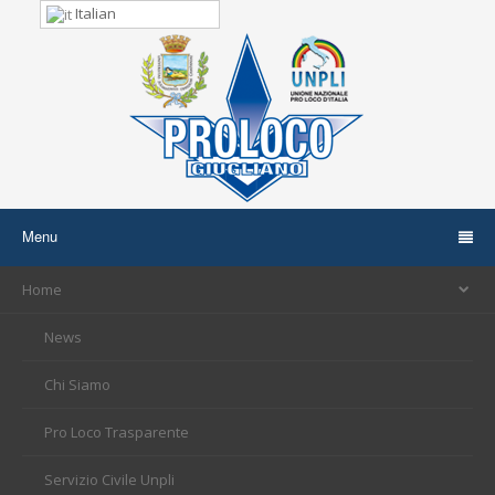
Italian
Menu
Home
News
Chi Siamo
Pro Loco Trasparente
Servizio Civile Unpli