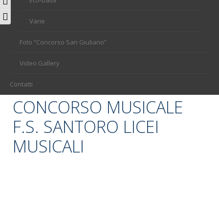
Attiva/disattiva alto contrasto
Attiva/disattiva dimensione testo
Varie
Foto “Concorso San Giuliano”
Video Gallery
Contatti
CONCORSO MUSICALE
F.S. SANTORO LICEI
MUSICALI