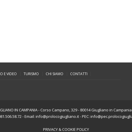
O E VIDEO
TURISMO
CHI SIAMO
CONTATTI
LIANO IN CAMPANIA - Corso Campano, 329 - 80014 Giugliano in Campania (
081.506.58.72 - Email: info@prolocogiugliano.it - PEC: info@pec.prolocogiugli
PRIVACY & COOKIE POLICY