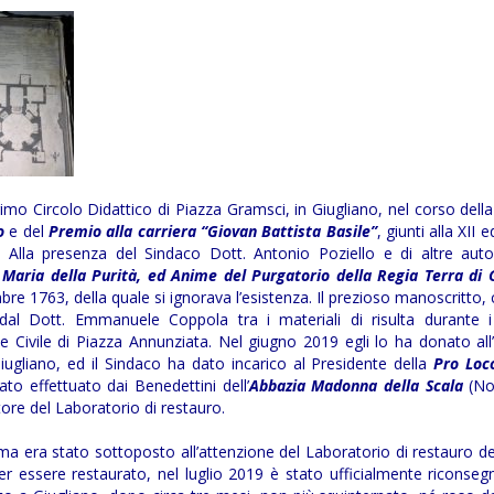
rimo Circolo Didattico di Piazza Gramsci, in Giugliano, nel corso della
o
e del
Premio alla carriera ‘‘Giovan Battista Basile’’
, giunti alla XII e
. Alla presenza del Sindaco Dott. Antonio Poziello e di altre auto
 Maria della Purità, ed Anime del Purgatorio della Regia Terra di 
e 1763, della quale si ignorava l’esistenza. Il prezioso manoscritto,
, dal Dott. Emmanuele Coppola tra i materiali di risulta durante i
ale Civile di Piazza Annunziata. Nel giugno 2019 egli lo ha donato all
iugliano, ed il Sindaco ha dato incarico al Presidente della
Pro Loco
to effettuato dai Benedettini dell’
Abbazia Madonna della Scala
(No
tore del Laboratorio di restauro.
 era stato sottoposto all’attenzione del Laboratorio di restauro de
er essere restaurato, nel luglio 2019 è stato ufficialmente riconseg