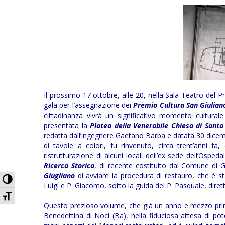
Il prossimo 17 ottobre, alle 20, nella Sala Teatro del P
gala per l’assegnazione dei
Premio Cultura San Giulian
cittadinanza vivrà un significativo momento culturale
presentata la
Platea della Venerabile Chiesa di Santa
redatta dall’ingegnere Gaetano Barba e datata 30 dicembr
di tavole a colori, fu rinvenuto, circa trent’anni fa
ristrutturazione di alcuni locali dell’ex sede dell’Osped
Ricerca Storica
, di recente costituito dal Comune di G
Giugliano
di avviare la procedura di restauro, che è sta
Attiva/disattiva alto contrasto
Luigi e P. Giacomo, sotto la guida del P. Pasquale, diret
Attiva/disattiva dimensione testo
Questo prezioso volume, che già un anno e mezzo prima
Benedettina di Noci (Ba), nella fiduciosa attesa di pot