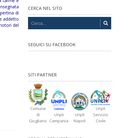
da tarme e
onsegnata
CERCA NEL SITO
pertina di
 e addetto
motori del
SEGUICI SU FACEBOOK
SITI PARTNER
Comune
Unpli
di
Unpli
Unpli
Servizio
Giugliano
Campania
Napoli
Civile