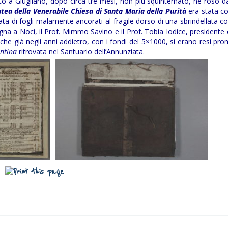
ato a Giugliano, dopo circa tre mesi, non più squinternato, né roso 
atea della Venerabile Chiesa di Santa Maria della Purità
era stata c
a di fogli malamente ancorati al fragile dorso di una sbrindellata co
gna a Noci, il Prof. Mimmo Savino e il Prof. Tobia Iodice, presidente
 che già negli anni addietro, con i fondi del 5×1000, si erano resi pro
ntina
ritrovata nel Santuario dell’Annunziata.