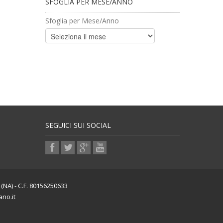
SFOGLIA PER MESE/ANNO
Sfoglia per Mese/Anno
SEGUICI SUI SOCIAL
NA) - C.F. 80156250633
ano.it