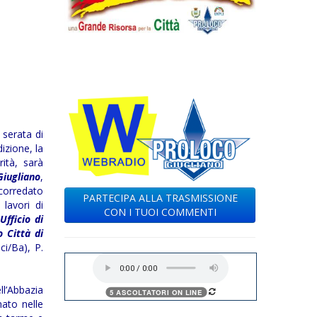
 serata di
dizione, la
rità, sarà
Giugliano
,
 corredato
PARTECIPA ALLA TRASMISSIONE
 lavori di
CON I TUOI COMMENTI
’
Ufficio di
 Città di
ci/Ba), P.
ll’Abbazia
nato nelle